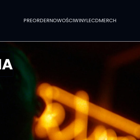
PREORDER
NOWOŚCI
WINYLE
CD
MERCH
IA