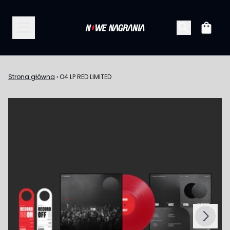
Przejdź do treści
Koszy
Strona główna
›
O4 LP RED LIMITED
Następny