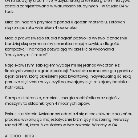
O4 to studyjny album live. Muzyka, którą przez lata grałem na żywo
została zarejestrowana w warunkach studyjnych - w Studio O4 w
Łodzi.
Kilka dni nagrań przyniosło ponad 8 godzin materiału, z których
dopiero po roku wykroiłem 4 opowieści.
Magia prawdziwego studia nagrań pozwoliła wyzwolić znacznie
bardziej eksperymentalny charakter mojej muzyki, a długość
kompozycji i narracja pozwalają mi określić te wykonania
"muzycznymi filmami".
Najciekawszym zabiegiem wydaje mi się jednak wycofanie z
finalnych wersji nagranej perkusji. Pozostała sama energia grania z
bębniarzem, którą określiłem jako kwantową. Indywidualną ścieżką
porusza się trzeci muzyk czyli pojawiający się i znikający basista -
Piotr Połoz.
Sample, elektronika, ambient, energia rock'n'rolla oraz ogień z
maszyny to składniki tych 4 mocnych tripów.
Perkusista Marcin Awierianow odnalazł się nieoczekiwanie na końcu
procesu wykonując majestatycznie brzmiący mastering. Pierwszy
raz od 25 lat, komuś zaufałem w tym zakresie. Witamy w O4.
A1 OOOO - 10:39