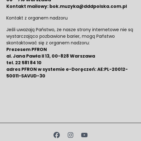
Kontakt mailowy: bok.muzyka@dddpolska.com.pl
Kontakt z organem nadzoru
Jeśli uważają Państwo, że nasze strony internetowe nie są
wystarczająco pozbawione barier, mogą Państwo
skontaktować się z organem nadzoru:
Prezesem PFRON
al. Jana Pawła II 13, 00-828 Warszawa
tel. 22 581 84 10
adres PFRON w systemie e-Doręczeń: AE:PL-20012-
50011-SAVUD-30