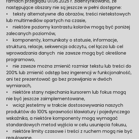
ramach przeglądu 01.06.2025 r. zidentyfikowano, że
następujące obszary nie są jeszcze w pełni dostępne:
• teksty alternatywne dla obrazów, treści nietekstowych
lub multimediów opartych na czasie,
• niektóre poziomy kontrastu kolorów mogą być poniżej
zalecanych poziomów,
• komponenty, komunikaty o statusie, informacje,
struktura, relacje, sekwencja odczytu, cel łącza lub cel
wprowadzania danych nie zawsze mogą być określone
programowo,
• nie zawsze można zmienić rozmiar tekstu lub treści do
200% lub zmienić odstęp bez ingerencji w funkcjonalność,
ani też prezentować go bez przewijania w dwóch
wymiarach,
• niektóre stany najechania kursorem lub fokus mogą
nie być jeszcze zaimplementowane,
• wciąż jesteśmy w trakcie dostosowywania naszych
produktów do 100% sprawności klawiatury i pojedynczego
wskaźnika, a niektóre komponenty mogą wymagać
standardowych metod wyjścia w celu usunięcia fokusu,
• niektóre limity czasowe i treści z ruchem mogą nie być
regulowane,