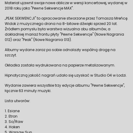
Materiał ujawnił swoje nowe oblicze w wersji koncertowej, wydanej w
2018 roku jako "Pewne Sekwencje MAX".
„PEAK SEKWENCJI" to opracowanie stworzone przez Tomasza Mreńcę.
Widok z muzycznego drona na 8-bitowe dźwięki sprzed 20 lat.
Źródłem pomysłu była warstwa wizualna obu albumów, a
dokładniej mariaż frontu płyty "Pewne Sekwencje" (Nowe Nagrania
012) oraz "Peak" (Nowe Nagrania 013).
Albumy wydane zaraz po sobie odnalazły wspólną drogę na
szczyt.
Okładka została wydrukowana na papierze metalizowanym.
Hipnotyczną jakość nagrań udało się uzyskać w Studio O4 w Łodzi.
Wydanie zawiera wszystkie trzy edycje albumu "Pewne Sekwencje",
łącznie 63 minuty muzyki.
Lista utworów:
1. Esiane
2. Etron
3. So/Raw
4. Hoken
5. Warsaw Sun