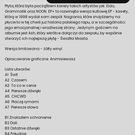
Płyta, która była początkiem kariery takich artystów jak: Eldo,
Grammatik oraz NOON. EP+ to rozwinięta wersja kultowej EP - kasety,
którą w 1998 wydał sam zespół. Nagrania, które znajdziemy na
płycie to w tej chwili już historia polskiego rapu, a w szczególności
jego emocjonalnej i wrażliwszej strony. Jedynym gościem na
albumie jest Ash, który wkrótce dołączył do zespołu, by wspólnie
stworzyć ich najlepszą płytę - Światła Miasta.
Wersja limitowana - żółty winyl.
Opracowanie graficzne: Animisiewasz
Lista utworów:
A1 Świt
A2 Czasem
A3 To co w cenie
A4 Pierwsze dźwięki
A5 CHCWD
A6 Płaczę rymami
A7 Pierwsze słowa
B1 Znalazłem schronienie
B2 Dali
B3 Ostatnie dźwięki
B4 Południe