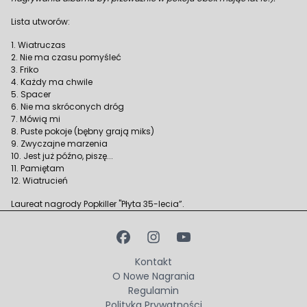
Lista utworów:
1. Wiatruczas
2. Nie ma czasu pomyśleć
3. Friko
4. Każdy ma chwile
5. Spacer
6. Nie ma skróconych dróg
7. Mówią mi
8. Puste pokoje (bębny grają miks)
9. Zwyczajne marzenia
10. Jest już późno, piszę...
11. Pamiętam
12. Wiatrucień
Laureat nagrody Popkiller "Płyta 35-lecia”.
Kontakt
O Nowe Nagrania
Regulamin
Polityka Prywatności