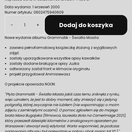
Data wydania: 1 wrzesień 2000
Numer artykułu: 0602475940609
Ilość
Dodaj do koszyka
-
+
Nowe wydanie albumu Grammatik - Światła Miasta:
zawiera pełnoformatową książeczkę złożoną z wyjątkowych
zdjęć
zostały uporządkowane wszystkie opisy kawałków
zostały dodane brakujące opisy Juzka
odtworzony został front w klimacie oryginału
projekt przygotował Animisiewasz
O projekcie opowiada NOON:
"Płyta Grammatik - Światła Miasta jakiś czas temu zniknęła z rynku,
więc uznałem, że jest to dobry moment, aby zmierzyć się z jedyną
poligrafią, której zwyczajnie nie lubiłem (nie wspominając o moim
zdjęciu z zamkniętymi oczami). O pomoc zgłosiłem się do mojego
brata Maxa Bugajaka (filmowca, laureata złota na Camerimage 2021),
który przeszedł dziesiątki kilometrów z analogowym aparatem po
Warszawie i stworzył swój edytorial. Warto wspomnieć, że podczas
nagrywania albumu był przeważnie w pokoju obok mając lat 10:)."