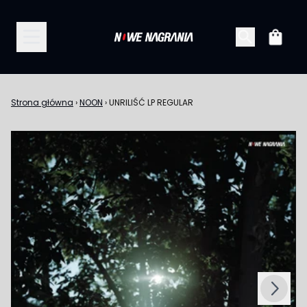
Przejdź do treści
Koszy
Strona główna
›
NOON
›
UNRILIŚĆ LP REGULAR
Następny