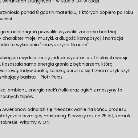
 warunkach studyjnych - w Studio O4 w Łodzi.
przyniosło ponad 8 godzin materiału, z których dopiero po roku
ieści.
o studia nagrań pozwoliła wyzwolić znacznie bardziej
charakter mojej muzyki, a długość kompozycji i narracja
eślić te wykonania "muzycznymi filmami".
biegiem wydaje mi się jednak wycofanie z finalnych wersji
i. Pozostała sama energia grania z bębniarzem, którą
kwantową. Indywidualną ścieżką porusza się trzeci muzyk czyli
znikający basista - Piotr Połoz.
ka, ambient, energia rock'n'rolla oraz ogień z maszyny to
 mocnych tripów.
n Awierianow odnalazł się nieoczekiwanie na końcu procesu
atycznie brzmiący mastering. Pierwszy raz od 25 lat, komuś
zakresie. Witamy w O4.