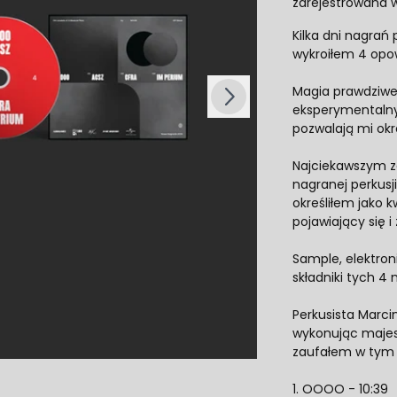
zarejestrowana w
Kilka dni nagrań 
Następny
wykroiłem 4 opow
Magia prawdziweg
eksperymentalny 
pozwalają mi okr
Najciekawszym za
nagranej perkusj
określiłem jako 
pojawiający się i 
Sample, elektroni
składniki tych 4
Perkusista Marci
wykonując majest
zaufałem w tym 
1. OOOO - 10:39