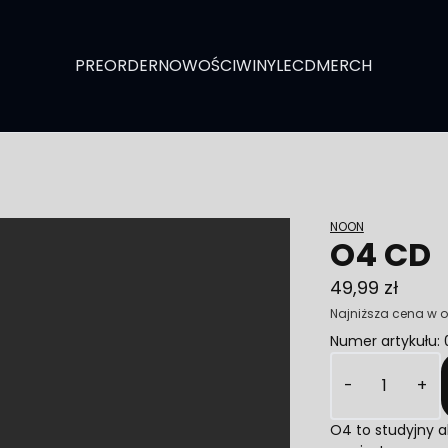
PREORDER
NOWOŚCI
WINYLE
CD
MERCH
NOON
O4 CD
49,99 zł
Najniższa cena w o
Numer artykułu
Ilość
-
+
O4 to studyjny a