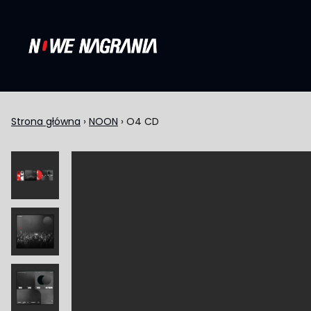
Przejdź do treści
Strona główna
›
NOON
›
O4 CD