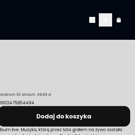
Koszyk
Konto
statnich 30 dniach:
49,99 zł
: 0602475854494
Dodaj do koszyka
lbum live. Muzyka, którą przez lata grałem na żywo została