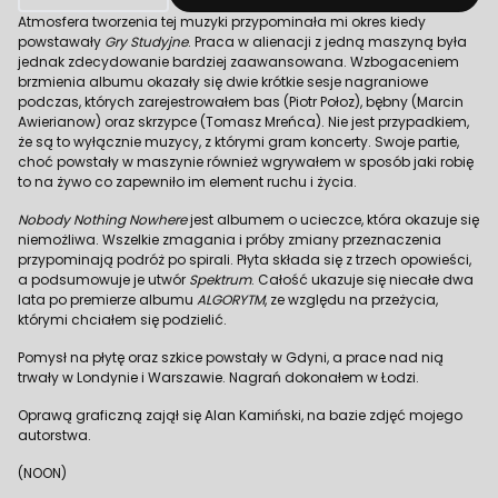
Atmosfera tworzenia tej muzyki przypominała mi okres kiedy
powstawały
Gry Studyjne
. Praca w alienacji z jedną maszyną była
jednak zdecydowanie bardziej zaawansowana. Wzbogaceniem
brzmienia albumu okazały się dwie krótkie sesje nagraniowe
podczas, których zarejestrowałem bas (Piotr Połoz), bębny (Marcin
Awierianow) oraz skrzypce (Tomasz Mreńca). Nie jest przypadkiem,
że są to wyłącznie muzycy, z którymi gram koncerty. Swoje partie,
choć powstały w maszynie również wgrywałem w sposób jaki robię
to na żywo co zapewniło im element ruchu i życia.
Nobody Nothing Nowhere
jest albumem o ucieczce, która okazuje się
niemożliwa. Wszelkie zmagania i próby zmiany przeznaczenia
przypominają podróż po spirali. Płyta składa się z trzech opowieści,
a podsumowuje je utwór
Spektrum
. Całość ukazuje się niecałe dwa
lata po premierze albumu
ALGORYTM
, ze względu na przeżycia,
którymi chciałem się podzielić.
Pomysł na płytę oraz szkice powstały w Gdyni, a prace nad nią
trwały w Londynie i Warszawie. Nagrań dokonałem w Łodzi.
Oprawą graficzną zajął się Alan Kamiński, na bazie zdjęć mojego
autorstwa.
(NOON)