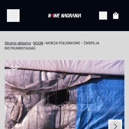
Przejdź do treści
Koszy
Strona główna
›
NOON
›
MORZA POŁUDNIOWE - (WERSJA
INSTRUMENTALNA)
Następny