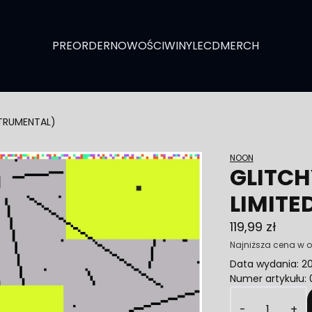
PREORDER
NOWOŚCI
WINYLE
CD
MERCH
NSTRUMENTAL)
NOON
GLITCHY
LIMITE
119,99 zł
Najniższa cena w o
Data wydania: 2
Numer artykułu:
Ilość
-
+