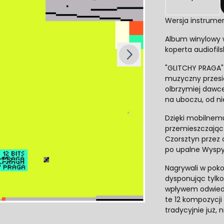
Wersja instrumen
Następny
Album winylowy w
koperta audiofil
"GLITCHY PRAGA" 
muzyczny przesi
olbrzymiej dawc
na uboczu, od ni
Dzięki mobilnemu
przemieszczając 
Czorsztyn przez 
po upalne Wyspy 
Nagrywali w pok
dysponując tylk
wpływem odwiedz
te 12 kompozycji 
tradycyjnie już, 