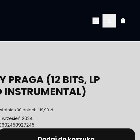
Koszyk
Konto
 PRAGA (12 BITS, LP
D INSTRUMENTAL)
statnich 30 dniach:
119,99 zł
0 wrzesień 2024
 0602458927245
Dodaj do koszyka