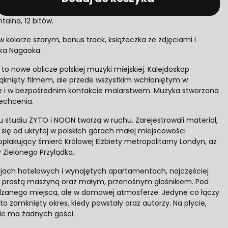
talna, 12 bitów.
 kolorze szarym, bonus track, książeczka ze zdjęciami i
ska Nagaoka.
to nowe oblicze polskiej muzyki miejskiej. Kalejdoskop
ąknięty filmem, ale przede wszystkim wchłoniętym w
e i w bezpośrednim kontakcie malarstwem. Muzyka stworzona
echcenia.
 studiu ŻYTO i NOON tworzą w ruchu. Zarejestrowali materiał,
się od ukrytej w polskich górach małej miejscowości
opłakujący śmierć Królowej Elżbiety metropolitarny Londyn, aż
Zielonego Przylądka.
ojach hotelowych i wynajętych apartamentach, najczęściej
o prostą maszyną oraz małym, przenośnym głośnikiem. Pod
anego miejsca, ale w domowej atmosferze. Jedyne co łączy
to zamknięty okres, kiedy powstały oraz autorzy. Na płycie,
nie ma żadnych gości.