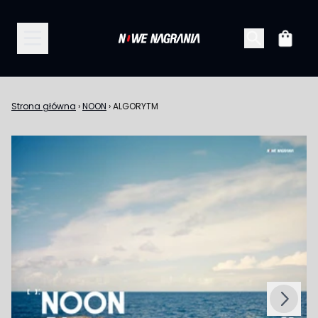
Przejdź do treści
Koszy
Strona główna
›
NOON
›
ALGORYTM
Następny