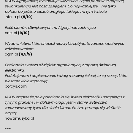
NOON Algorytmem, dystansuje wszystkich. Fajnie ponownie napisać,
że konkurencja jest poza zasięgiem. Co najważniejsze - nie tylko
polska, bo próżno szukać drugiego takiego na tym świecie.
interia.pl
(9/10)
Ilość planów dźwiękowych na Algorytmie zachwyca.
onet.pl
(9/10)
Wydawnictwo, które chociaż niezwykle spójne, to zarazem zachwyca
zróżnicowaniem.
cgm.pl
(4,5/5)
Doskonała synteza dźwięków organicznych, z topową światową
elektroniką.
Perfekcjonizm i dopieszczenie każdej możliwej ścieżki, to są rzeczy, które
niesamowicie imponują.
porcys.com
NOON eksploruje pole przecinania się świata elektroniki i samplingu z
żywym graniem, i w dalszym ciągu jest w stanie wytworzyć
zarezerwowany tylko dla siebie klimat. Po tym poznaje się wielkość
artysty.
nowamuzyka.pl
---