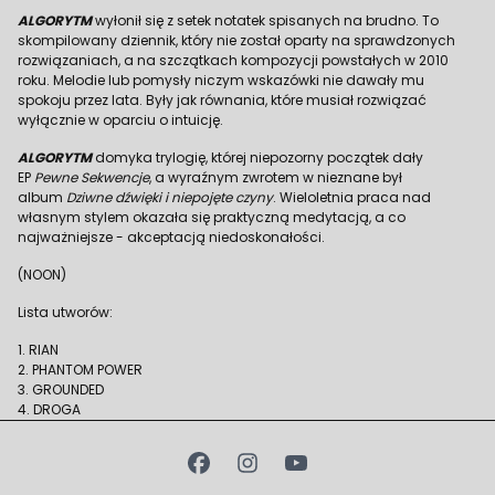
ALGORYTM
wyłonił się z setek notatek spisanych na brudno. To
skompilowany dziennik, który nie został oparty na sprawdzonych
rozwiązaniach, a na szczątkach kompozycji powstałych w 2010
roku. Melodie lub pomysły niczym wskazówki nie dawały mu
spokoju przez lata. Były jak równania, które musiał rozwiązać
wyłącznie w oparciu o intuicję.
ALGORYTM
domyka trylogię, której niepozorny początek dały
EP
Pewne Sekwencje
, a wyraźnym zwrotem w nieznane był
album
Dziwne dźwięki i niepojęte czyny
. Wieloletnia praca nad
własnym stylem okazała się praktyczną medytacją, a co
najważniejsze - akceptacją niedoskonałości.
(NOON)
Lista utworów:
1. RIAN
2. PHANTOM POWER
3. GROUNDED
4. DROGA